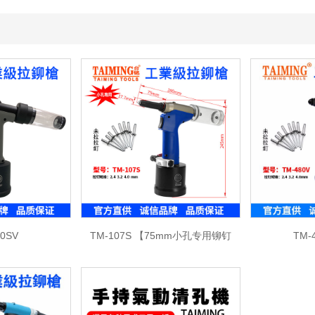
00SV
TM-107S 【75mm小孔专用铆钉
TM-
枪】