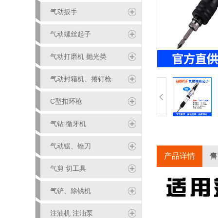
气动扳手
气动螺丝起子
气动打磨机 抛光类
气动封箱机、捲钉枪
C型扣环枪
气钻 循牙机
气动锯、锉刀
产品详情
售
气剪 切工具
气铲、除锈机
注油机 注油泵